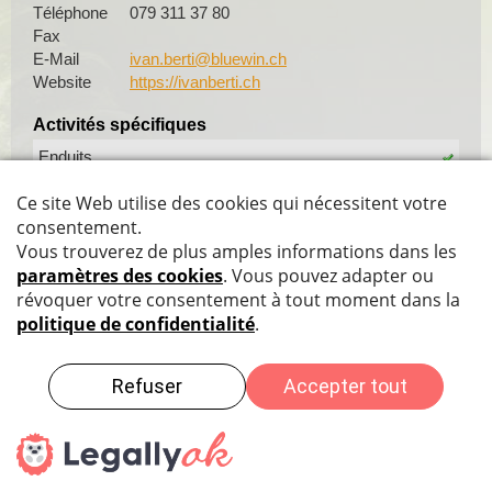
Téléphone
079 311 37 80
Fax
E-Mail
ivan.berti@bluewin.ch
Website
https://ivanberti.ch
Activités spécifiques
Enduits
Abdichtungen
Protection des données
|
Impressum
|
Sitemap