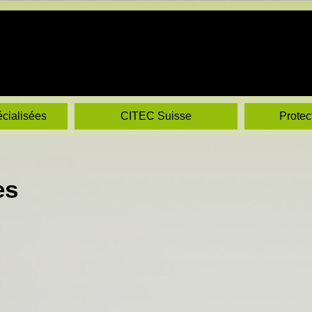
écialisées
CITEC Suisse
Protec
es