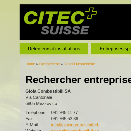
Détenteurs d'installations
Entreprises sp
Home
»
Fachbetriebe
»
Detail Fachbetriebe
Rechercher entrepris
Gioia Combustibili SA
Via Cantonale
6805 Mezzovico
Téléphone
091 945 11 77
Fax
091 945 53 36
E-Mail
info@gioiacombustibili.ch
Website
www.gioiacombustibili.ch