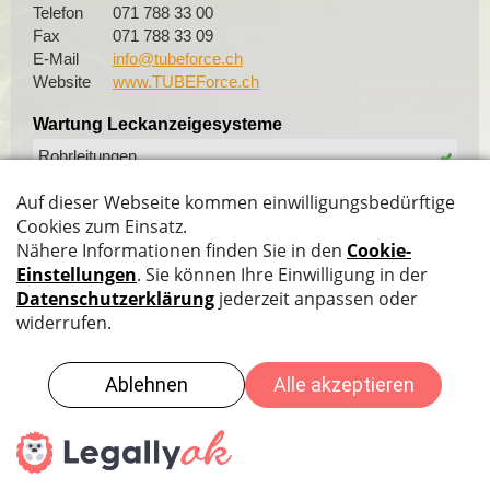
Telefon
071 788 33 00
Fax
071 788 33 09
E-Mail
info@tubeforce.ch
Website
www.TUBEForce.ch
Wartung Leckanzeigesysteme
Rohrleitungen
Spezielle Tätigkeiten
Tankraumfolien
Datenschutz
|
Impressum
|
Sitemap